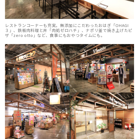
レストランコーナーも充実。無添加にこだわったおはぎ「OHAGI
３」、鉄板肉料理と丼「肉処ゼロハチ」、ナポリ釜で焼き上げたピ
ザ「zero otto」など、食事にもおやつタイムにも。