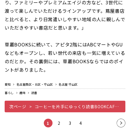
り、ファミリーやプレミアムエイジの方など、3世代に
渡って楽しんでいただけるラインアップです。蔦屋書店
と比べると、より日常遣いしやすい地域の人に親しんで
いただきやすい書店だと思います。」
草叢BOOKSに続いて、アピタ2階にはABCマートやGU
などもオープンし、若い世代の来店も一気に増えている
のだとか。その裏側には、草叢BOOKSならではのポイ
ントがありました。
愛知
名古屋西区・北区・守山区
名古屋 守山区
暮らし
趣味
読書
次ページ
コーヒーを片手にゆっくり読書BOOKCAFEスタイル
1
2
3
4
次の