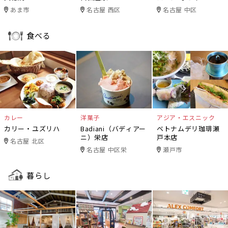
あま市
名古屋 西区
名古屋 中区
食べる
カレー
洋菓子
アジア・エスニック
カリー・ユズリハ
Badiani（バディアー
ベトナムデリ珈琲瀬
ニ）栄店
戸本店
名古屋 北区
名古屋 中区栄
瀬戸市
暮らし