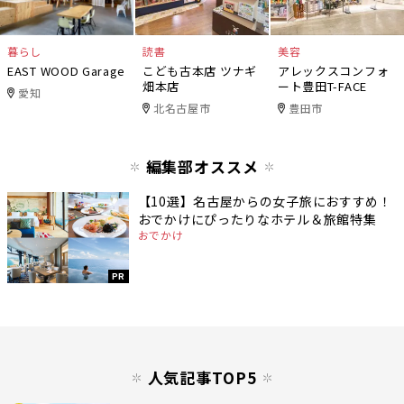
暮らし
読書
美容
EAST WOOD Garage
こども古本店 ツナギ
アレックスコンフォ
畑本店
ート豊田T-FACE
愛知
北名古屋市
豊田市
編集部オススメ
【10選】名古屋からの女子旅におすすめ！
おでかけにぴったりなホテル＆旅館特集
おでかけ
PR
人気記事TOP5