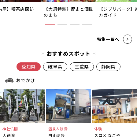
古屋】喫茶店探訪
《大須特集》歴史と個性
【ジブリパーク】
のまち
方ガイド
特集一覧へ
おすすめスポット
愛知県
岐阜県
三重県
静岡県
おでかけ
神社仏閣
温泉＆銭湯
体験
大徳院
白山温泉
スロメ なごや