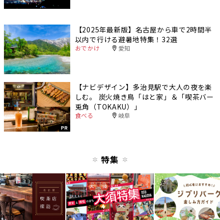
【2025年最新版】名古屋から車で2時間半
以内で行ける避暑地特集！32選
おでかけ
愛知
【ナビデザイン】多治見駅で大人の夜を楽
しむ。 炭火焼き鳥「はと家」＆「喫茶バー
兎角（TOKAKU）」
食べる
岐阜
PR
特集