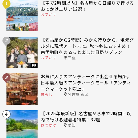
【車で2時間以内】名古屋から日帰りで行ける
1
おでかけエリア12選！
おでかけ
【名古屋から2時間】みかん狩りから、地元グ
2
ルメに現代アートまで。秋〜冬におすすめ！
南伊勢町をまるっと楽しむ日帰りプラン
おでかけ
三重
PR
お気に入りのアンティークに出会える場所。
3
日本最大級のアンティークモール「アンティ
ークマーケット吹上」
暮らし
名古屋 東区
【2025年最新版】名古屋から車で2時間半以
4
内で行ける避暑地特集！32選
おでかけ
愛知