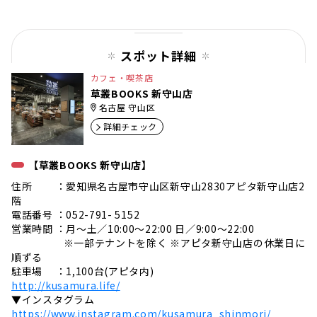
ペー
ジ
スポット詳細
カフェ・喫茶店
草叢BOOKS 新守山店
名古屋 守山区
詳細チェック
【草叢BOOKS 新守山店】
住所 ：愛知県名古屋市守山区新守山2830アピタ新守山店2
階
電話番号 ：052-791- 5152
営業時間 ：月～土／10:00～22:00 日／9:00～22:00
※一部テナントを除く ※アピタ新守山店の休業日に
順ずる
駐車場 ：1,100台(アピタ内)
http://kusamura.life/
▼インスタグラム
https://www.instagram.com/kusamura_shinmori/