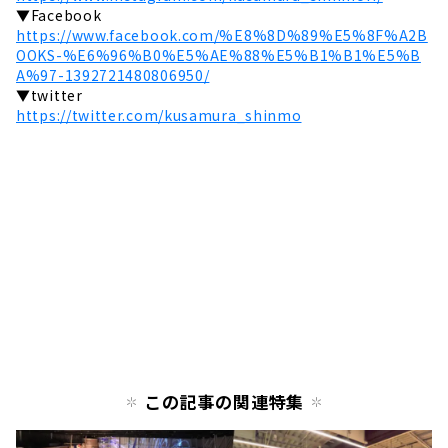
▼Facebook
https://www.facebook.com/%E8%8D%89%E5%8F%A2B
OOKS-%E6%96%B0%E5%AE%88%E5%B1%B1%E5%B
A%97-1392721480806950/
▼twitter
https://twitter.com/kusamura_shinmo
この記事の関連特集