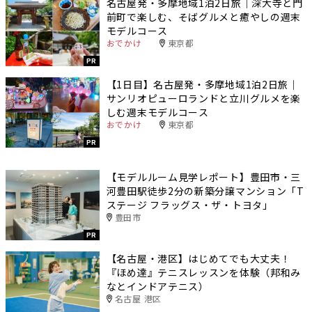
名古屋発・多摩地域1泊2日旅｜深大寺と門
前町で楽しむ、そばグルメと癒やしの週末
モデルコース
おでかけ
東京都
PR
【1日目】名古屋発・多摩地域1泊2日旅｜
サンリオピューロランドと立川グルメを楽
しむ週末モデルコース
おでかけ
東京都
PR
【モデルルーム見学レポート】豊田市・三
河豊田駅徒歩2分の新築分譲マンション「T
ステージ フラッグス・ザ・トヨタ」
豊田市
PR
【名古屋・港区】はじめてでも大丈夫！
『ほめ達』テニスレッスンを体験（邦和み
なとインドアテニス）
名古屋 港区