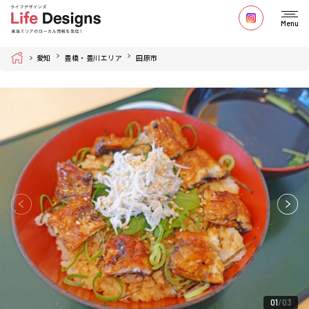
Menu
Home
愛知
豊橋・豊川エリア
田原市
01
03