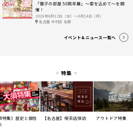
「徹子の部屋 50周年展」～愛を込めて～を開
催！
2026年8月12日（水）〜8月24日（月）
名古屋 中村区 名駅
イベント＆ニュース一覧へ
特集
須特集》歴史と個性
【名古屋】喫茶店探訪
アウトドア特集
ち