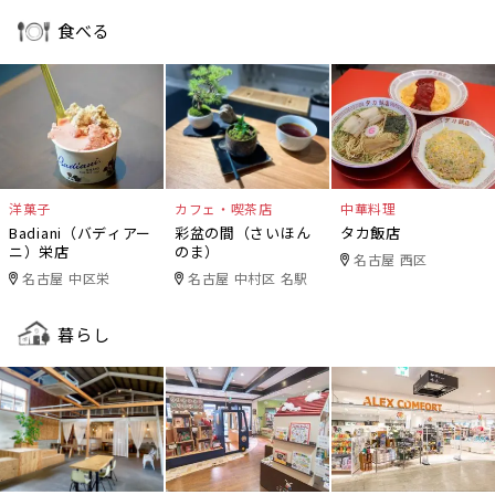
食べる
洋菓子
カフェ・喫茶店
中華料理
Badiani（バディアー
彩盆の間（さいほん
タカ飯店
ニ）栄店
のま）
名古屋 西区
名古屋 中区栄
名古屋 中村区 名駅
暮らし