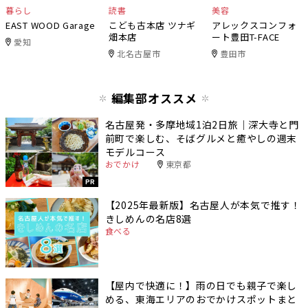
暮らし
読書
美容
EAST WOOD Garage
こども古本店 ツナギ
アレックスコンフォ
畑本店
ート豊田T-FACE
愛知
北名古屋市
豊田市
編集部オススメ
名古屋発・多摩地域1泊2日旅｜深大寺と門
前町で楽しむ、そばグルメと癒やしの週末
モデルコース
おでかけ
東京都
PR
【2025年最新版】名古屋人が本気で推す！
きしめんの名店8選
食べる
【屋内で快適に！】雨の日でも親子で楽し
める、東海エリアのおでかけスポットまと