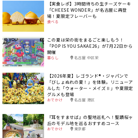
【実食レポ】3時間待ちの生チーズケーキ
「CHEESE WONDER」が名古屋に再登
場！夏限定フレーバーも
食べる
この夏は栄の街をまるごと楽しもう！
「POP IS YOU SAKAE26」が7月22日から
開催
暮らし
名古屋 中区栄
【2026年夏】レゴランド®・ジャパンで
「びしょぬれの夏！」を体験。リニューア
ルした「ウォーター・メイズⅡ」や夏限定
グルメも登場
おでかけ
名古屋 港区
『耳をすませば』の聖地巡礼へ！聖蹟桜ヶ
丘のモデル地を巡るおすすめコース
おでかけ
東京都