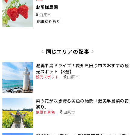
お陽様農園
田原市
記事紹介あり
同じエリアの記事
渥美半島ドライブ！愛知県田原市のおすすめ観
光スポット【8選】
観光スポット
田原市
菜の花が咲き誇る黄色の絶景「渥美半島菜の花
祭り」
絶景＆景色
田原市