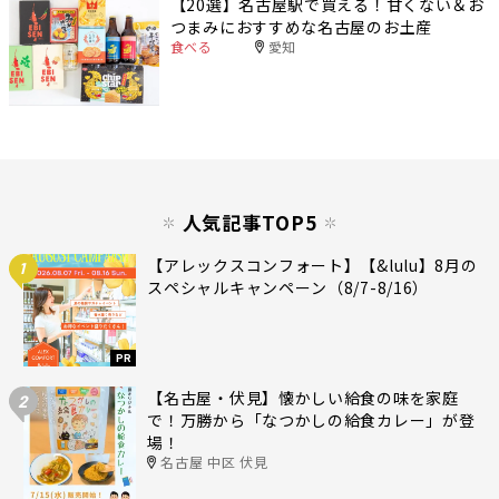
【20選】名古屋駅で買える！甘くない＆お
つまみにおすすめな名古屋のお土産
食べる
愛知
人気記事TOP5
【アレックスコンフォート】【&lulu】8月の
1
スペシャルキャンペーン（8/7-8/16）
PR
【名古屋・伏見】懐かしい給食の味を家庭
2
で！万勝から「なつかしの給食カレー」が登
場！
名古屋 中区 伏見