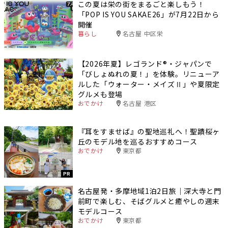
この夏は栄の街をまるごと楽しもう！
「POP IS YOU SAKAE26」が7月22日から
開催
暮らし
名古屋 中区栄
【2026年夏】レゴランド®・ジャパンで
「びしょぬれの夏！」を体験。リニューア
ルした「ウォーター・メイズⅡ」や夏限定
グルメも登場
おでかけ
名古屋 港区
『耳をすませば』の聖地巡礼へ！聖蹟桜ヶ
丘のモデル地を巡るおすすめコース
おでかけ
東京都
PR
名古屋発・多摩地域1泊2日旅｜深大寺と門
前町で楽しむ、そばグルメと癒やしの週末
モデルコース
おでかけ
東京都