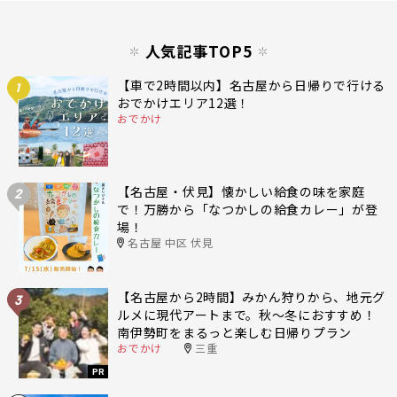
人気記事TOP5
【車で2時間以内】名古屋から日帰りで行ける
1
おでかけエリア12選！
おでかけ
【名古屋・伏見】懐かしい給食の味を家庭
2
で！万勝から「なつかしの給食カレー」が登
場！
名古屋 中区 伏見
【名古屋から2時間】みかん狩りから、地元グ
3
ルメに現代アートまで。秋〜冬におすすめ！
南伊勢町をまるっと楽しむ日帰りプラン
おでかけ
三重
PR