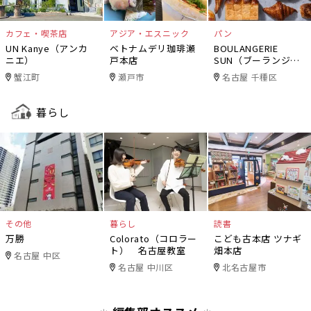
カフェ・喫茶店
アジア・エスニック
パン
UN Kanye（アンカ
ベトナムデリ珈琲瀬
BOULANGERIE
ニエ）
戸本店
SUN（ブーランジェ
リー・サン）
蟹江町
瀬戸市
名古屋 千種区
暮らし
その他
暮らし
読書
万勝
Colorato（コロラー
こども古本店 ツナギ
ト） 名古屋教室
畑本店
名古屋 中区
名古屋 中川区
北名古屋市