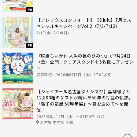
PR
【アレックスコンフォート】【&lulu】7月のス
ペシャルキャンペーンVol.2（7/3-7/12）
7/17(金)-7/26(日)
PR
『映画ちいかわ 人魚の島のひみつ』が7月24日
（金）公開！クリアスタンドを5名様にプレゼン
ト
応募締切：2026年6月3日（水）17:00〆切
【ジェイアール名古屋タカシマヤ】黒柳徹子と
12,800組のゲストが紡いだ50年の対話の軌跡。
「徹子の部屋 50周年展」～愛を込めて～を開
催！
2026年8月12日（水）〜8月24日（月）
名古屋 中村区 名駅