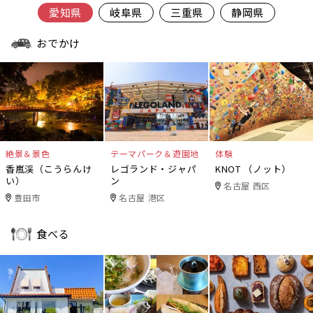
愛知県
岐阜県
三重県
静岡県
おでかけ
絶景＆景色
テーマパーク＆遊園地
体験
香嵐渓（こうらんけ
レゴランド・ジャパ
KNOT （ノット）
い）
ン
名古屋 西区
豊田市
名古屋 港区
食べる