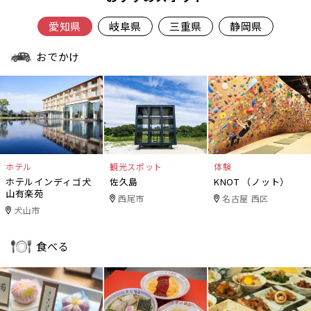
愛知県
岐阜県
三重県
静岡県
おでかけ
ホテル
観光スポット
体験
ホテルインディゴ犬
佐久島
KNOT （ノット）
山有楽苑
西尾市
名古屋 西区
犬山市
食べる