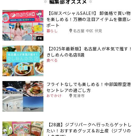
編集部オススメ
【GWスペシャルSALE‼︎】 卸価格で買い物
を楽しめる！万勝の注目アイテムを徹底レ
ポート
暮らし
名古屋 中区 伏見
PR
【2025年最新版】名古屋人が本気で推す！
きしめんの名店8選
食べる
フライトなしでも楽しめる！中部国際空港
セントレアの過ごし方
おでかけ
常滑市
【28選】ジブリパークへ行ったらゲットし
たい！おすすめグッズ＆お土産（ジブリの