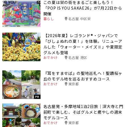
この夏は栄の街をまるごと楽しもう！
「POP IS YOU SAKAE26」が7月22日から
開催
暮らし
名古屋 中区栄
【2026年夏】レゴランド®・ジャパンで
「びしょぬれの夏！」を体験。リニューア
ルした「ウォーター・メイズⅡ」や夏限定
グルメも登場
おでかけ
名古屋 港区
『耳をすませば』の聖地巡礼へ！聖蹟桜ヶ
丘のモデル地を巡るおすすめコース
おでかけ
東京都
PR
名古屋発・多摩地域1泊2日旅｜深大寺と門
前町で楽しむ、そばグルメと癒やしの週末
モデルコース
おでかけ
東京都