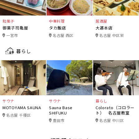
和菓子
中華料理
居酒屋
御菓子司亀屋
タカ飯店
大甚本店
一宮市
名古屋 西区
名古屋 中区栄
暮らし
サウナ
サウナ
暮らし
MOTOYAMA SAUNA
Sauna Base
Colorato（コロラー
SHIFUKU
ト） 名古屋教室
名古屋 千種区
豊田市
名古屋 中川区