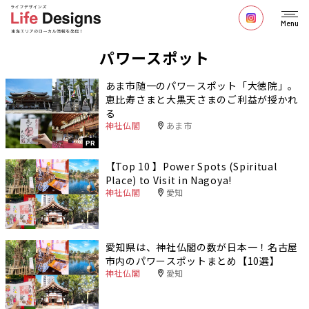
Menu
パワースポット
あま市随一のパワースポット「大徳院」。
恵比寿さまと大黒天さまのご利益が授かれ
る
神社仏閣
あま市
PR
【Top 10 】Power Spots (Spiritual
Place) to Visit in Nagoya!
神社仏閣
愛知
愛知県は、神社仏閣の数が日本一！名古屋
市内のパワースポットまとめ【10選】
神社仏閣
愛知