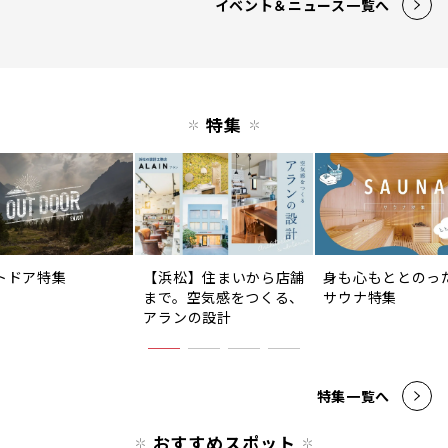
イベント＆ニュース一覧へ
特集
トドア特集
【浜松】住まいから店舗
身も心もととのっ
まで。空気感をつくる、
サウナ特集
アランの設計
特集一覧へ
おすすめスポット