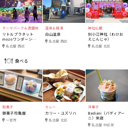
テーマパーク＆遊園地
温泉＆銭湯
神社仏閣
リトルプラネット
白山温泉
別小江神社（わけお
mozoワンダーシテ
えじんじゃ）
名古屋 西区
ィ
名古屋 西区
名古屋 北区
食べる
和菓子
カレー
洋菓子
御菓子司亀屋
カリー・ユズリハ
Badiani（バディアー
ニ）栄店
一宮市
名古屋 北区
名古屋 中区栄