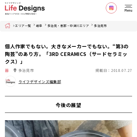
Menu
Home
エリア一覧
岐阜
多治見・恵那・中津川エリア
多治見市
個人作家でもない。大きなメーカーでもない。“第3の
陶芸”のあり方。「3RD CERAMICS（サードセラミッ
クス）」
器
多治見市
掲載日：2018.07.27
ライフデザインズ編集部
今後の展望