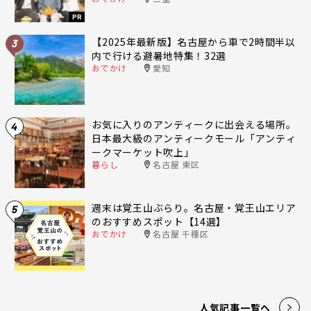
PR
【2025年最新版】名古屋から車で2時間半以
3
内で行ける避暑地特集！32選
おでかけ
愛知
お気に入りのアンティークに出会える場所。
4
日本最大級のアンティークモール「アンティ
ークマーケット吹上」
暮らし
名古屋 東区
週末は覚王山ぶらり。名古屋・覚王山エリア
5
のおすすめスポット【14選】
おでかけ
名古屋 千種区
人気記事一覧へ