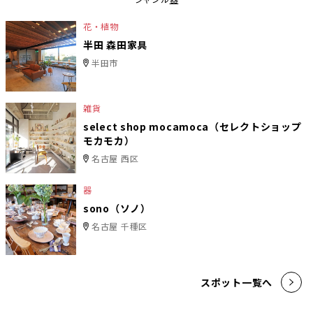
花・植物
半田 森田家具
半田市
雑貨
select shop mocamoca（セレクトショップ
モカモカ）
名古屋 西区
器
sono（ソノ）
名古屋 千種区
スポット一覧へ