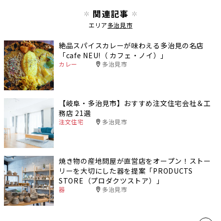
関連記事
エリア
多治見市
絶品スパイスカレーが味わえる多治見の名店
「cafe NEU!（ カフェ・ノイ）」
カレー
多治見市
【岐阜・多治見市】おすすめ注文住宅会社＆工
務店 21選
注文住宅
多治見市
焼き物の産地問屋が直営店をオープン！ストー
リーを大切にした器を提案「PRODUCTS
STORE（プロダクツストア）」
器
多治見市