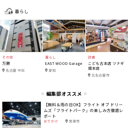
暮らし
その他
暮らし
読書
万勝
EAST WOOD Garage
こども古本店 ツナギ
畑本店
名古屋 中区
愛知
北名古屋市
編集部オススメ
【無料＆雨の日OK】フライト オブ ドリー
ムズ「フライトパーク」の楽しみ方徹底レ
ポート
おでかけ
常滑市