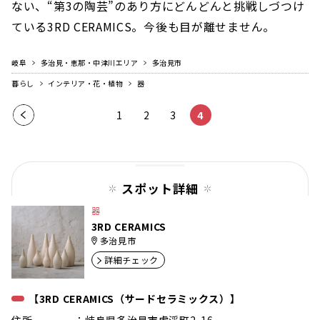
ない、“第3の陶芸”のあり方にどんどんと挑戦しづつけ
ている3RD CERAMICS。今後も目が離せません。
岐阜
多治見・恵那・中津川エリア
多治見市
暮らし
インテリア・花・植物
器
前の
1
2
3
4
ペー
ジ
スポット詳細
器
3RD CERAMICS
多治見市
詳細チェック
【3RD CERAMICS（サードセラミックス）】
住所 ：岐阜県多治見市虎渓町2-16