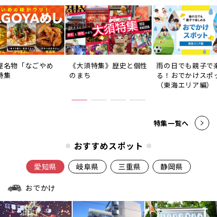
屋名物「なごやめ
《大須特集》歴史と個性
雨の日でも親子で
特集
のまち
る！おでかけスポ
（東海エリア編）
特集一覧へ
おすすめスポット
愛知県
岐阜県
三重県
静岡県
おでかけ