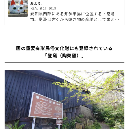
みよう。
🕒️April 27, 2019
愛知県西部にある知多半島に位置する・常滑
市。常滑は古くから焼き物の産地として栄え、
最も盛んだった昭和初期の風情を随所に残すの
が「やきもの散歩道」です。明治から昭和にか
けてのレトロな雰囲気は、映画の撮影場所とし
ても使用されるほど。今回は、そんな「やきも
国の重要有形民俗文化財にも登録されている
の散歩道」をぶらり散策してみたいと思いま
す。▼後編はこちらから (adsbygoogle = wind
「登窯（陶榮窯）」
ow.adsbygoogle || ).push({});名鉄河和線「常
滑」駅名古屋からは30分ほど電車に揺られ、常
滑にやってきました！。「やきもの散歩道」
は、駅から徒歩5分ほどの場所にありま...