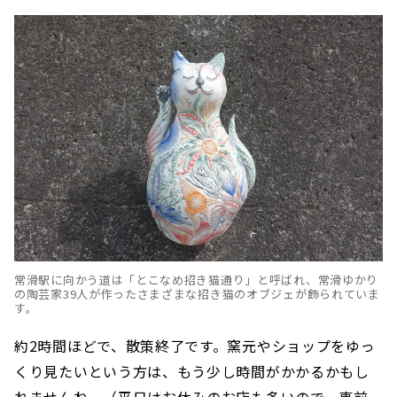
常滑駅に向かう道は「とこなめ招き猫通り」と呼ばれ、常滑ゆかり
の陶芸家39人が作ったさまざまな招き猫のオブジェが飾られていま
す。
約2時間ほどで、散策終了です。窯元やショップをゆっ
くり見たいという方は、もう少し時間がかかるかもし
れませんね。（平日はお休みのお店も多いので、事前