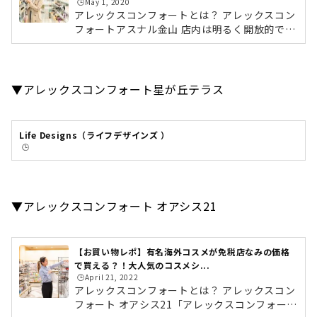
🕒️May 1, 2020
アレックスコンフォートとは？ アレックスコン
フォートアスナル金山 店内は明るく開放的で、
訪れやすい雰囲気 有名海外コスメがずらり！ア
レックスコンフォートは、関西を中心に8店舗
展開している大人気のコスメセレクトショッ
プ。CHANELやクリニーク・ランコム・ロクシ
▼アレックスコンフォート星が丘テラス
タン・RMKなど、バイヤーがセレクトした大人
気の海外コスメが並びます。独自の仕入れルー
トにより、免税店なみの価格で購入できるアイ
Life Designs（ライフデザインズ ）
テムも豊富にそろいます！海外コスメだけでな
🕒️
く、国内のスキンケアブランドやコスメブラン
ド、食品や雑貨も取り扱っているので、...
▼アレックスコンフォート オアシス21
【お買い物レポ】有名海外コスメが免税店なみの価格
で買える？！大人気のコスメシ...
🕒️April 21, 2022
アレックスコンフォートとは？ アレックスコン
フォート オアシス21「アレックスコンフォート