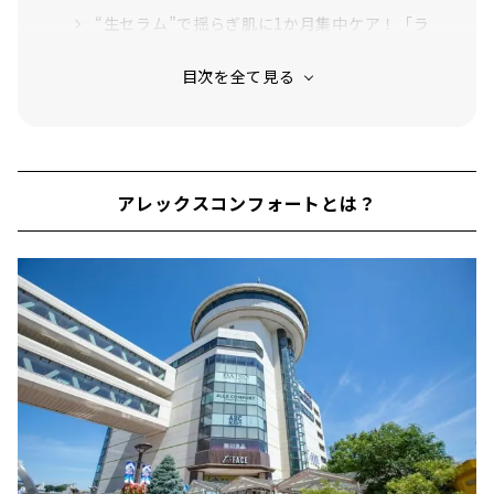
“生セラム”で揺らぎ肌に1か月集中ケア！「ラ
ンコム ジェニフィック アドバンスト デュア
ル コンセントレート」
保湿力抜群マスク「メディヒール N.M.F アク
アリングアンプルマスク」
ティーツリーオイルでさっぱり滑らか「メディ
ヒール ティーツリーケア ソリューションエッ
アレックスコンフォートとは？
センシャルマスク」
スルスル伸びる水分クリーム「アピュー マデ
カソCICAクリーム」
いつものお手入れにプラス10秒のシンプルケア
「エスティローダー アドバンスナイトリペア
SMR」
肌表面をたっぷりのうるおいで満たし、キメを
整える薬用化粧水「イプサ ザ・タイムRアク
ア」
軽くなめらかなタッチでしっとり肌に「コスメ
デコルテ フェイスパウダー」