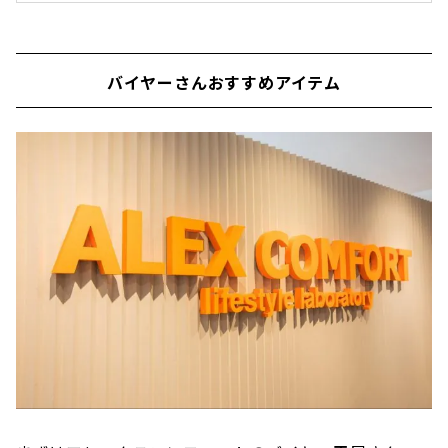
オアシス21」がオープンしたのは、名古屋・栄
にある「オアシス21」。オアシス21は駅・駐車
場に直結しているため、公共交通機関でも車で
もアクセス抜群。通勤や通学の途中にも、訪れ
バイヤーさんおすすめアイテム
やすいですよね。▼公共交通機関の場合・名古
屋市営地下鉄東山線・名城線栄駅の東改札口を
出てすぐ（駅直結）・名鉄瀬戸線栄町駅の改札
口を出てすぐ（駅直結）▼お車の場合名古屋高
速「東新町」出口から錦通を西に500m 店内は
明るく開放的で、訪れやすい雰囲気 ...