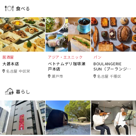
食べる
居酒屋
アジア・エスニック
パン
大甚本店
ベトナムデリ珈琲瀬
BOULANGERIE
戸本店
SUN（ブーランジェ
名古屋 中区栄
リー・サン）
瀬戸市
名古屋 千種区
暮らし