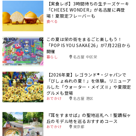
【実食レポ】3時間待ちの生チーズケーキ
「CHEESE WONDER」が名古屋に再登
場！夏限定フレーバーも
食べる
この夏は栄の街をまるごと楽しもう！
「POP IS YOU SAKAE26」が7月22日から
開催
暮らし
名古屋 中区栄
【2026年夏】レゴランド®・ジャパンで
「びしょぬれの夏！」を体験。リニューア
ルした「ウォーター・メイズⅡ」や夏限定
グルメも登場
おでかけ
名古屋 港区
『耳をすませば』の聖地巡礼へ！聖蹟桜ヶ
丘のモデル地を巡るおすすめコース
おでかけ
東京都