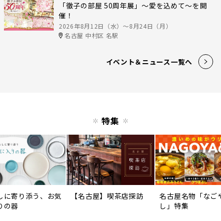
「徹子の部屋 50周年展」～愛を込めて～を開
催！
2026年8月12日（水）〜8月24日（月）
名古屋 中村区 名駅
イベント＆ニュース一覧へ
特集
しに寄り添う、お気
【名古屋】喫茶店探訪
名古屋名物「なご
りの器
し」特集