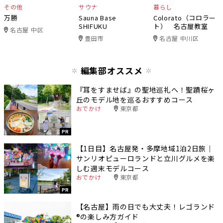
その他
サウナ
暮らし
万勝
Sauna Base
Colorato（コロラー
SHIFUKU
ト） 名古屋教室
名古屋 中区
豊田市
名古屋 中川区
編集部オススメ
『耳をすませば』の聖地巡礼へ！聖蹟桜ヶ
丘のモデル地を巡るおすすめコース
おでかけ
東京都
PR
【1日目】名古屋発・多摩地域1泊2日旅｜
サンリオピューロランドと立川グルメを楽
しむ週末モデルコース
おでかけ
東京都
PR
【名古屋】雨の日でも大丈夫！レゴランド
®️の楽しみ方ガイド