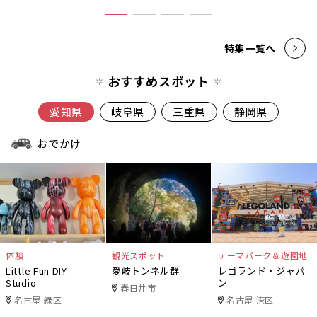
特集一覧へ
おすすめスポット
愛知県
岐阜県
三重県
静岡県
おでかけ
体験
観光スポット
テーマパーク＆遊園地
Little Fun DIY
愛岐トンネル群
レゴランド・ジャパ
Studio
ン
春日井市
名古屋 緑区
名古屋 港区