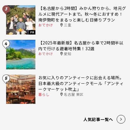
【名古屋から2時間】みかん狩りから、地元グ
3
ルメに現代アートまで。秋〜冬におすすめ！
南伊勢町をまるっと楽しむ日帰りプラン
おでかけ
三重
PR
【2025年最新版】名古屋から車で2時間半以
4
内で行ける避暑地特集！32選
おでかけ
愛知
お気に入りのアンティークに出会える場所。
5
日本最大級のアンティークモール「アンティ
ークマーケット吹上」
暮らし
名古屋 東区
人気記事一覧へ