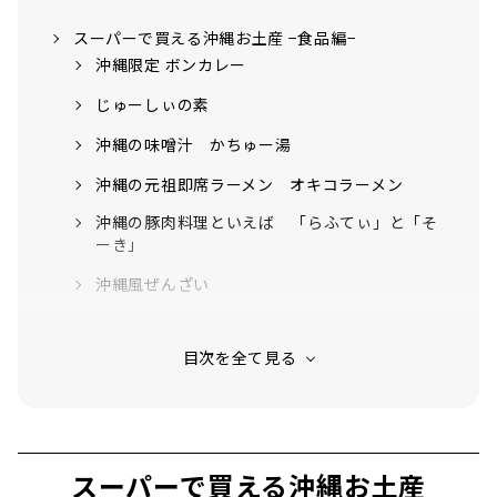
スーパーで買える沖縄お土産 −食品編−
沖縄限定 ボンカレー
じゅーしぃの素
沖縄の味噌汁 かちゅー湯
沖縄の元祖即席ラーメン オキコラーメン
沖縄の豚肉料理といえば 「らふてぃ」と「そ
ーき」
沖縄風ぜんざい
沖縄製粉 サーターアンダギーミックス
スーパーで買える沖縄お土産 −調味料編−
チョーコー シークワサーしょうゆ
チョーコー かけしょうゆ
スーパーで買える沖縄お土産
沖縄発の万能ソース ELI SAUCE (エリソース)