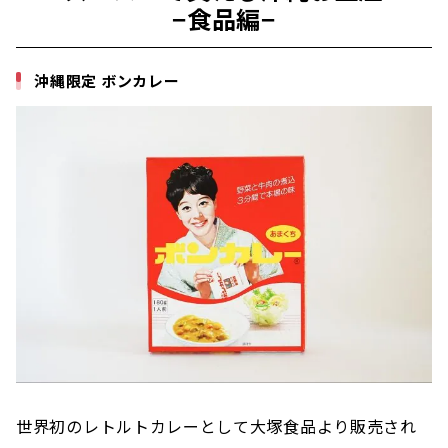
−食品編
−
スーパーで買える沖縄お土産 −お菓子編−
丸玉製菓 タンナファクルー
沖縄限定 ボンカレー
玉木製菓 味亀せんべい
玉木製菓 梅花（うめふぁ～）
小麦粉を使ったせんべい 天使のはね
チビまる塩せんべい
スーパーで買える沖縄お土産 −飲み物編−
マルマサ ミキ / 黒糖玄米
沖縄限定 ファンタ シークワーサー
沖縄限定 紅茶花伝 ガーデンシリーズ
さんぴん花茶
世界初のレトルトカレーとして大塚食品より販売され