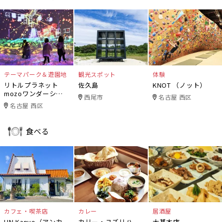
テーマパーク＆遊園地
観光スポット
体験
リトルプラネット
佐久島
KNOT （ノット）
mozoワンダーシテ
西尾市
名古屋 西区
ィ
名古屋 西区
食べる
カフェ・喫茶店
カレー
居酒屋
UN Kanye（アンカ
カリー・ユズリハ
大甚本店