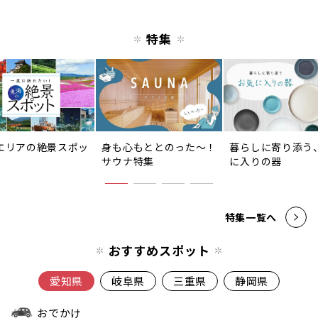
特集
エリアの絶景スポッ
身も心もととのった〜！
暮らしに寄り添う
サウナ特集
に入りの器
特集一覧へ
おすすめスポット
愛知県
岐阜県
三重県
静岡県
おでかけ