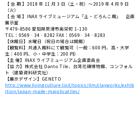
【 会 期 】2018 年 11 月 3 日（土・祝）～2019 年 4 月 9 日
（火）
【 会 場 】INAX ライブミュージアム「土・どろんこ館」 企画
展示室
〒479-8586 愛知県常滑市奥栄町 1-130
TEL：0569‐34‐8282 FAX：0569‐34‐8283
【休館日】水曜日（祝日の場合は開館）
【観覧料】共通入館料にて観覧可（一般：600 円、高・大学
生：400 円、小・中学生：200 円）
【主 催】INAX ライブミュージアム企画委員会
【協 力】株式会社 Danto Tile、台湾花磚博物館、コンフォル
ト（建築資料研究社）
【展示デザイン】GENETO
http://www.livingculture.lixil/topics/ilm/clayworks/exhib
ition/japan-made-majolicatiles/