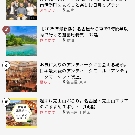
南伊勢町をまるっと楽しむ日帰りプラン
おでかけ
三重
PR
【2025年最新版】名古屋から車で2時間半以
3
内で行ける避暑地特集！32選
おでかけ
愛知
お気に入りのアンティークに出会える場所。
4
日本最大級のアンティークモール「アンティ
ークマーケット吹上」
暮らし
名古屋 東区
週末は覚王山ぶらり。名古屋・覚王山エリア
5
のおすすめスポット【14選】
おでかけ
名古屋 千種区