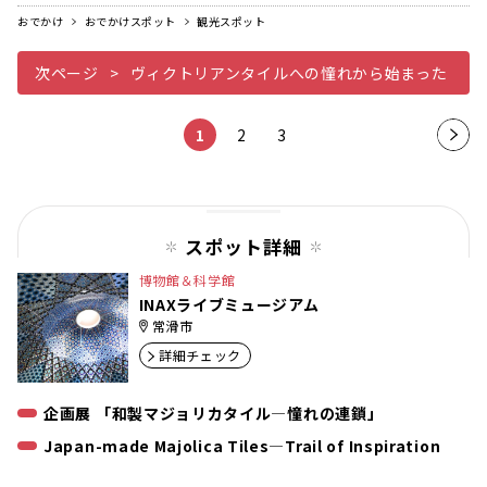
おでかけ
おでかけスポット
観光スポット
次ページ
ヴィクトリアンタイルへの憧れから始まった
1
2
3
次の
ペー
ジ
スポット詳細
博物館＆科学館
INAXライブミュージアム
常滑市
詳細チェック
企画展 「和製マジョリカタイル―憧れの連鎖」
Japan-made Majolica Tiles―Trail of Inspiration