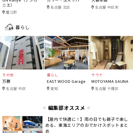
ニエ）
名古屋 北区
名古屋 中区栄
蟹江町
暮らし
その他
暮らし
サウナ
万勝
EAST WOOD Garage
MOTOYAMA SAUNA
名古屋 中区
愛知
名古屋 千種区
編集部オススメ
【屋内で快適に！】雨の日でも親子で楽し
める、東海エリアのおでかけスポットまと
め