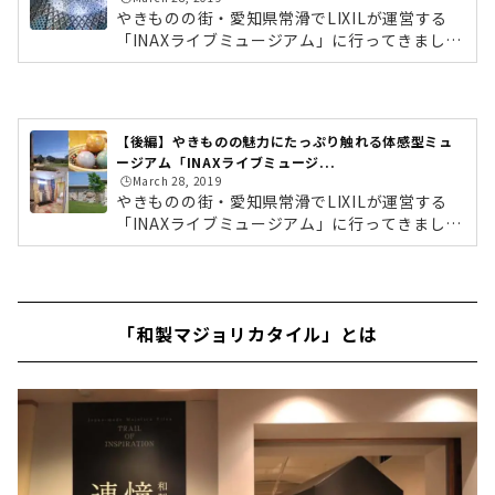
やきものの街・愛知県常滑でLIXILが運営する
「INAXライブミュージアム」に行ってきまし
た。世界のタイルややきもの文化に触れること
ができる、体験・体感型ミュージアムです。施
設内には、6つの施設があり、見て学ぶだけで
なく、実際にタイルに触れたり、ワークショッ
【後編】やきものの魅力にたっぷり触れる体感型ミュ
プへ参加もできます。イタリアンレストランも
ージアム「INAXライブミュージ...
併設しているので、丸1日家族で楽しめるスポ
🕒️March 28, 2019
ットなんです。今回はそんな「INAXライブミュ
やきものの街・愛知県常滑でLIXILが運営する
ージアム」を徹底レポートします！前編では、
「INAXライブミュージアム」に行ってきまし
約1,000点のタイル展示されている「世界のタ
た。世界のタイルややきもの文化に触れること
イル博物館」をご紹介していきます。 (a...
ができる、体験・体感型ミュージアムです。施
設内には、6つの施設があり、見て学ぶだけで
なく、実際にタイルに触れたり、ワークショッ
「和製マジョリカタイル」とは
プへ参加もできます。イタリアンレストランも
併設しているので、丸1日家族で楽しめるスポ
ットなんです。今回はそんな「INAXライブミュ
ージアム」を徹底レポートします！ (adsbygo
ogle = window.adsbygoogle || ).push({});前
編では、「世界のタイル博物館」をご紹...