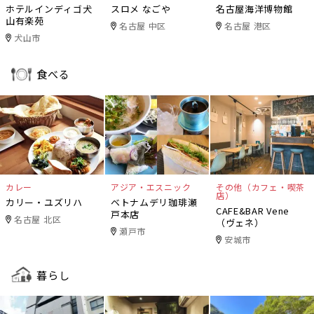
ホテルインディゴ犬
スロメ なごや
名古屋海洋博物館
山有楽苑
名古屋 中区
名古屋 港区
犬山市
食べる
カレー
アジア・エスニック
その他（カフェ・喫茶
店）
カリー・ユズリハ
ベトナムデリ珈琲瀬
CAFE&BAR Vene
戸本店
名古屋 北区
（ヴェネ）
瀬戸市
安城市
暮らし