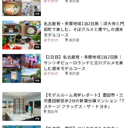
おでかけ
東京都
PR
名古屋発・多摩地域1泊2日旅｜深大寺と門
前町で楽しむ、そばグルメと癒やしの週末
モデルコース
おでかけ
東京都
PR
【1日目】名古屋発・多摩地域1泊2日旅｜
サンリオピューロランドと立川グルメを楽
しむ週末モデルコース
おでかけ
東京都
PR
【モデルルーム見学レポート】豊田市・三
河豊田駅徒歩2分の新築分譲マンション「T
ステージ フラッグス・ザ・トヨタ」
豊田市
PR