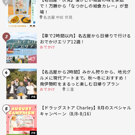
2
で！万勝から「なつかしの給食カレー」が登
場！
名古屋 中区 伏見
【車で2時間以内】名古屋から日帰りで行ける
3
おでかけエリア12選！
おでかけ
【名古屋から2時間】みかん狩りから、地元グ
4
ルメに現代アートまで。秋〜冬におすすめ！
南伊勢町をまるっと楽しむ日帰りプラン
おでかけ
三重
PR
【ドラッグストア Charley】8月のスペシャル
5
キャンペーン（8/8-8/16）
PR