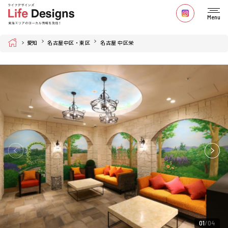
Menu
Home
愛知
名古屋中区・東区
名古屋 中区栄
01
04