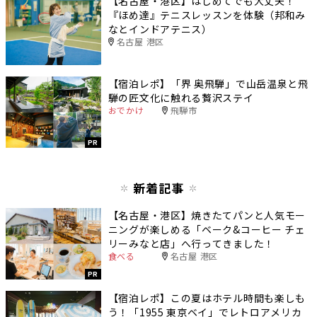
【名古屋・港区】はじめてでも大丈夫！
『ほめ達』テニスレッスンを体験（邦和み
なとインドアテニス）
名古屋 港区
【宿泊レポ】「界 奥飛騨」で山岳温泉と飛
騨の匠文化に触れる贅沢ステイ
おでかけ
飛騨市
PR
新着記事
【名古屋・港区】焼きたてパンと人気モー
ニングが楽しめる「ベーク&コーヒー チェ
リーみなと店」へ行ってきました！
食べる
名古屋 港区
PR
【宿泊レポ】この夏はホテル時間も楽しも
う！「1955 東京ベイ」でレトロアメリカ