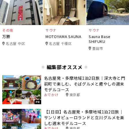
その他
サウナ
サウナ
万勝
MOTOYAMA SAUNA
Sauna Base
SHIFUKU
名古屋 中区
名古屋 千種区
豊田市
編集部オススメ
名古屋発・多摩地域1泊2日旅｜深大寺と門
前町で楽しむ、そばグルメと癒やしの週末
モデルコース
おでかけ
東京都
PR
【1日目】名古屋発・多摩地域1泊2日旅｜
サンリオピューロランドと立川グルメを楽
しむ週末モデルコース
おでかけ
東京都