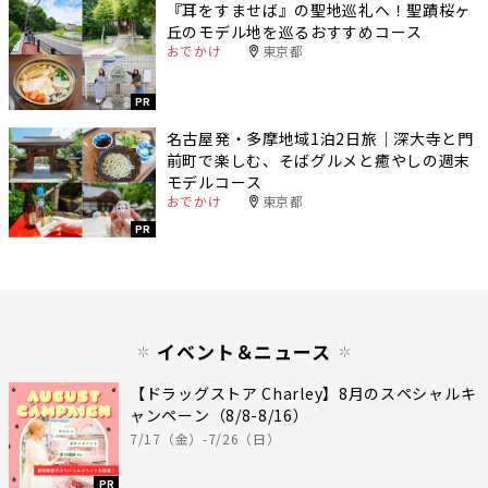
『耳をすませば』の聖地巡礼へ！聖蹟桜ヶ
丘のモデル地を巡るおすすめコース
おでかけ
東京都
PR
名古屋発・多摩地域1泊2日旅｜深大寺と門
前町で楽しむ、そばグルメと癒やしの週末
モデルコース
おでかけ
東京都
PR
イベント＆ニュース
【ドラッグストア Charley】8月のスペシャルキ
ャンペーン（8/8-8/16）
7/17（金）-7/26（日）
PR