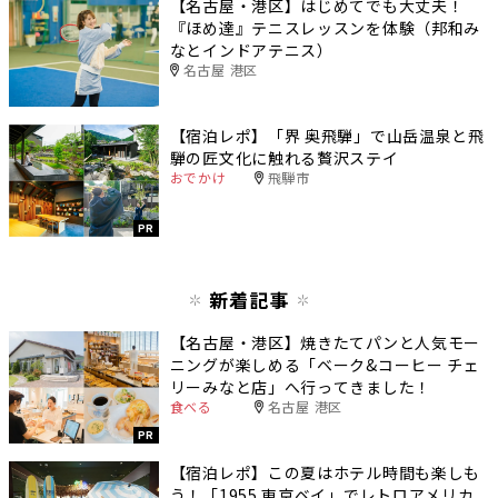
【名古屋・港区】はじめてでも大丈夫！
『ほめ達』テニスレッスンを体験（邦和み
なとインドアテニス）
名古屋 港区
【宿泊レポ】「界 奥飛騨」で山岳温泉と飛
騨の匠文化に触れる贅沢ステイ
おでかけ
飛騨市
PR
新着記事
【名古屋・港区】焼きたてパンと人気モー
ニングが楽しめる「ベーク&コーヒー チェ
リーみなと店」へ行ってきました！
食べる
名古屋 港区
PR
【宿泊レポ】この夏はホテル時間も楽しも
う！「1955 東京ベイ」でレトロアメリカ