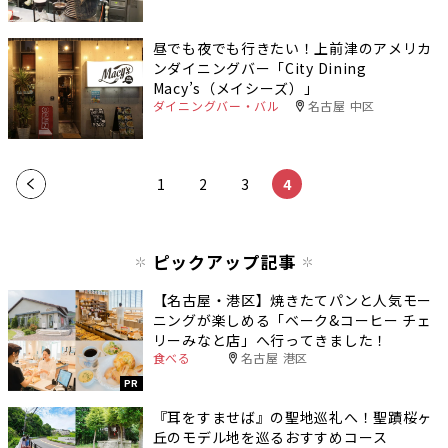
昼でも夜でも行きたい！上前津のアメリカ
ンダイニングバー「City Dining
Macy’s（メイシーズ）」
ダイニングバー・バル
名古屋 中区
«
1
2
3
4
ピックアップ記事
【名古屋・港区】焼きたてパンと人気モー
ニングが楽しめる「ベーク&コーヒー チェ
リーみなと店」へ行ってきました！
食べる
名古屋 港区
PR
『耳をすませば』の聖地巡礼へ！聖蹟桜ヶ
丘のモデル地を巡るおすすめコース