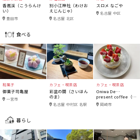
香嵐渓（こうらんけ
別小江神社（わけお
スロメ なごや
い）
えじんじゃ）
名古屋 中区
豊田市
名古屋 北区
食べる
和菓子
カフェ・喫茶店
カフェ・喫茶店
御菓子司亀屋
彩盆の間（さいほん
Oniwa De…
のま）
present coffee（オ
一宮市
ニワデ）
名古屋 中村区 名駅
岡崎市
暮らし