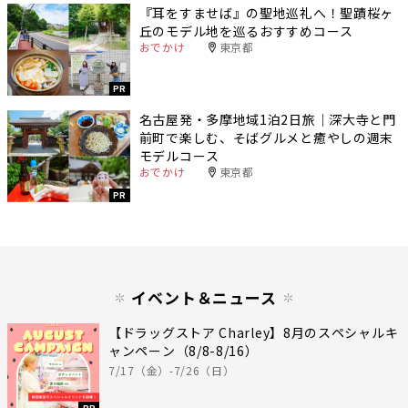
『耳をすませば』の聖地巡礼へ！聖蹟桜ヶ
丘のモデル地を巡るおすすめコース
おでかけ
東京都
PR
名古屋発・多摩地域1泊2日旅｜深大寺と門
前町で楽しむ、そばグルメと癒やしの週末
モデルコース
おでかけ
東京都
PR
イベント＆ニュース
【ドラッグストア Charley】8月のスペシャルキ
ャンペーン（8/8-8/16）
7/17（金）-7/26（日）
PR