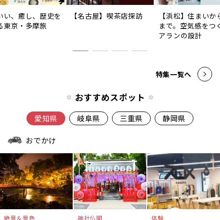
いい、癒し、歴史を
【名古屋】喫茶店探訪
【浜松】住まいか
る東京・多摩旅
まで。空気感をつ
アランの設計
特集一覧へ
おすすめスポット
愛知県
岐阜県
三重県
静岡県
おでかけ
絶景＆景色
神社仏閣
体験