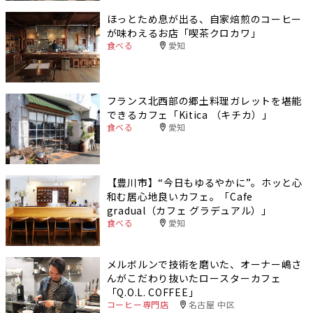
ほっとため息が出る、自家焙煎のコーヒー
が味わえるお店「喫茶クロカワ」
食べる
愛知
フランス北西部の郷土料理ガレットを堪能
できるカフェ「Kitica （キチカ）」
食べる
愛知
【豊川市】“今日もゆるやかに”。ホッと心
和む居心地良いカフェ。「Cafe
gradual（カフェ グラデュアル）」
食べる
愛知
メルボルンで技術を磨いた、オーナー嶋さ
んがこだわり抜いたロースターカフェ
「Q.O.L. COFFEE」
コーヒー専門店
名古屋 中区