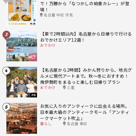
で！万勝から「なつかしの給食カレー」が登
場！
名古屋 中区 伏見
【車で2時間以内】名古屋から日帰りで行ける
3
おでかけエリア12選！
おでかけ
【名古屋から2時間】みかん狩りから、地元グ
4
ルメに現代アートまで。秋〜冬におすすめ！
南伊勢町をまるっと楽しむ日帰りプラン
おでかけ
三重
PR
お気に入りのアンティークに出会える場所。
5
日本最大級のアンティークモール「アンティ
ークマーケット吹上」
暮らし
名古屋 東区