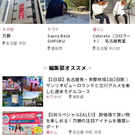
その他
サウナ
暮らし
万勝
Sauna Base
Colorato（コロラー
SHIFUKU
ト） 名古屋教室
名古屋 中区
豊田市
名古屋 中川区
編集部オススメ
【1日目】名古屋発・多摩地域1泊2日旅｜
サンリオピューロランドと立川グルメを楽
しむ週末モデルコース
おでかけ
東京都
PR
【GWスペシャルSALE‼︎】 卸価格で買い物
を楽しめる！万勝の注目アイテムを徹底レ
ポート
暮らし
名古屋 中区 伏見