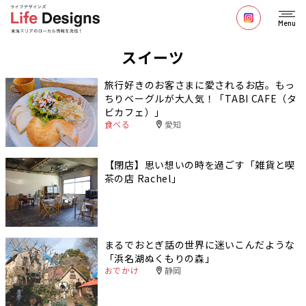
Menu
スイーツ
旅行好きのお客さまに愛されるお店。もっ
ちりベーグルが大人気！「TABI CAFE（タ
ビカフェ）」
食べる
愛知
【閉店】思い想いの時を過ごす「雑貨と喫
茶の店 Rachel」
まるでおとぎ話の世界に迷いこんだような
「浜名湖ぬくもりの森」
おでかけ
静岡