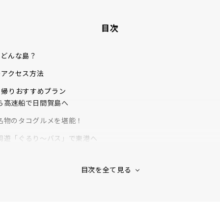
目次
てどんな島？
のアクセス方法
日帰りおすすめプラン
ら高速船で日間賀島へ
名物のタコグルメを堪能！
周遊「ぐるり～バス」で東港へ
の味覚を堪能「たいかいろう 東店」
ット「ハイジのブランコ」へ
の歴史を感じる。路地裏をぶらり
ルカに会える！「イルカウォッチング」