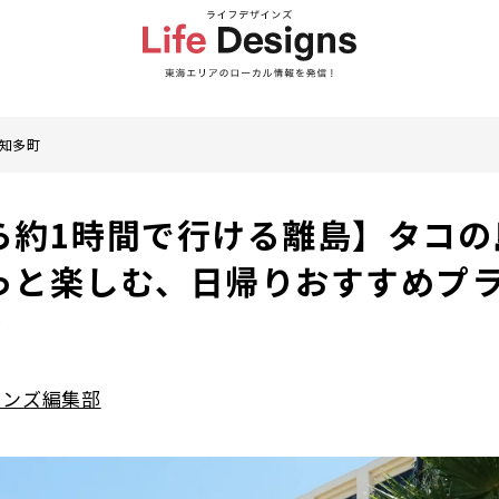
知多町
ら約1時間で行ける離島】タコの
っと楽しむ、日帰りおすすめプ
町
インズ編集部