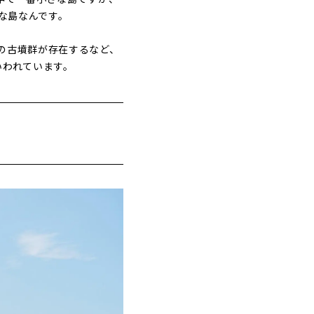
気な島なんです。
の古墳群が存在するなど、
いわれています。