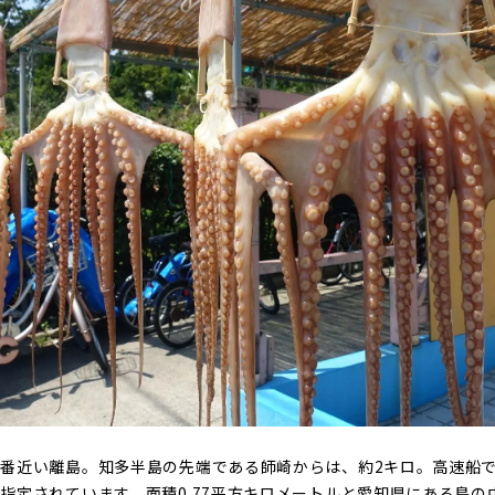
番近い離島。知多半島の先端である師崎からは、約2キロ。高速船で
指定されています。面積0.77平方キロメートルと愛知県にある島の