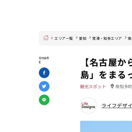
Home
エリア一覧
愛知
常滑・知多エリア
南
【名古屋か
SHAR
E
島」をまる
観光スポット
南知多
ライフデザ