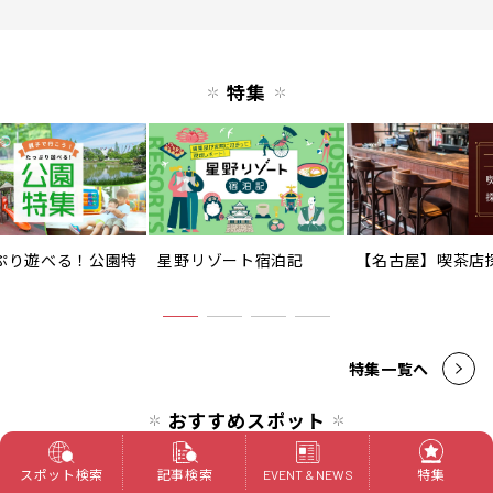
特集
ぷり遊べる！公園特
星野リゾート宿泊記
【名古屋】喫茶店
特集一覧へ
おすすめスポット
愛知県
岐阜県
三重県
静岡県
スポット検索
記事検索
特集
EVENT & NEWS