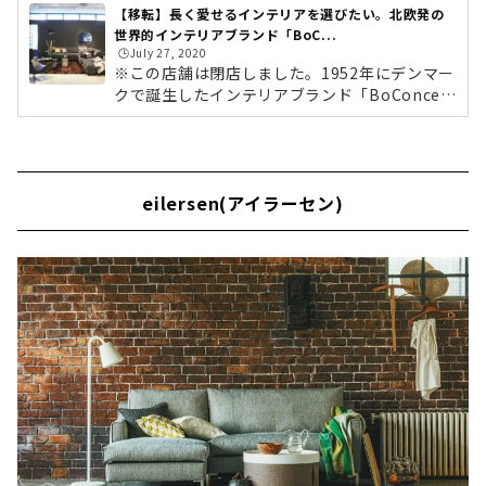
【移転】長く愛せるインテリアを選びたい。北欧発の
世界的インテリアブランド「BoC...
🕒️July 27, 2020
※この店舗は閉店しました。1952年にデンマー
クで誕生したインテリアブランド「BoConcep
t（ボーコンセプト）」。「BO」がデンマーク
語で“生活”を意味するように、生活する人のラ
イフスタイルに合わせたデザインで空間を演出
してくれます。日本では16店舗、世界67カ国30
eilersen(アイラーセン)
0店舗を展開する世界的インテリアブランドで
す。今回は、大名古屋ビルヂングにある「BoC
oncept 大名古屋ビルヂング店」へお伺いして
ボーコンセプトの魅力をたっぷりと伺ってきま
した。BoConcept（ボーコンセプト）とは？B
oConcept 大名古屋ビルヂング店があるのは、
名...