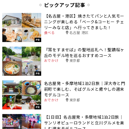
ピックアップ記事
【名古屋・港区】焼きたてパンと人気モー
ニングが楽しめる「ベーク&コーヒー チェ
リーみなと店」へ行ってきました！
食べる
名古屋 港区
PR
『耳をすませば』の聖地巡礼へ！聖蹟桜ヶ
丘のモデル地を巡るおすすめコース
おでかけ
東京都
PR
名古屋発・多摩地域1泊2日旅｜深大寺と門
前町で楽しむ、そばグルメと癒やしの週末
モデルコース
おでかけ
東京都
PR
【1日目】名古屋発・多摩地域1泊2日旅｜
サンリオピューロランドと立川グルメを楽
しむ週末モデルコース