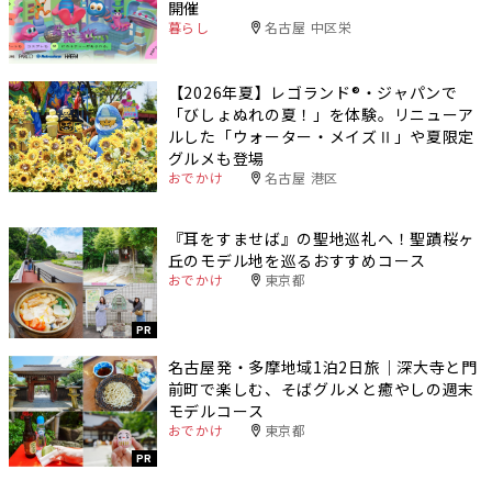
開催
暮らし
名古屋 中区栄
【2026年夏】レゴランド®・ジャパンで
「びしょぬれの夏！」を体験。リニューア
ルした「ウォーター・メイズⅡ」や夏限定
グルメも登場
おでかけ
名古屋 港区
『耳をすませば』の聖地巡礼へ！聖蹟桜ヶ
丘のモデル地を巡るおすすめコース
おでかけ
東京都
PR
名古屋発・多摩地域1泊2日旅｜深大寺と門
前町で楽しむ、そばグルメと癒やしの週末
モデルコース
おでかけ
東京都
PR