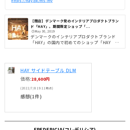
https://hay.dk/ms-my
【閉店】デンマーク発のインテリアプロダクトブラン
ド「HAY」。期間限定ショップ「...
🕒️May 30, 2019
デンマークのインテリアプロダクトブランド
「HAY」の国内で初めてのショップ「HAY TO
KYO」が、2018年10月19日に、2019年夏頃ま
での期間限定ショップとして、表参道に誕生し
ました！世界最大規模200坪の店内には、北欧
らしいポップな色づかいのインテリアアイテム
HAY サイドテーブル DLM
やキッチンウエア・ステーショナリーなどが勢
ぞろい！また、併設するカフェは、コペンハー
価格:
28,600円
ゲンにある「Atelier September」のオーナ
(2022/7/8 19:11時点)
ー・シェフであるフレデリック・ビル・ブラー
エがプロデュース。また、一角には、ダンデラ
感想(1件)
イオン・チョコレートの新業態「Bean to Bar
Loun...
FREDERICIA(フレデリシア)