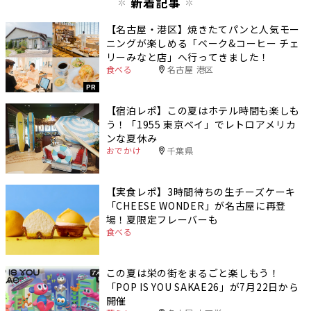
新着記事
【名古屋・港区】焼きたてパンと人気モー
ニングが楽しめる「ベーク&コーヒー チェ
リーみなと店」へ行ってきました！
食べる
名古屋 港区
PR
【宿泊レポ】この夏はホテル時間も楽しも
う！「1955 東京ベイ」でレトロアメリカ
ンな夏休み
おでかけ
千葉県
【実食レポ】3時間待ちの生チーズケーキ
「CHEESE WONDER」が名古屋に再登
場！夏限定フレーバーも
食べる
この夏は栄の街をまるごと楽しもう！
「POP IS YOU SAKAE26」が7月22日から
開催