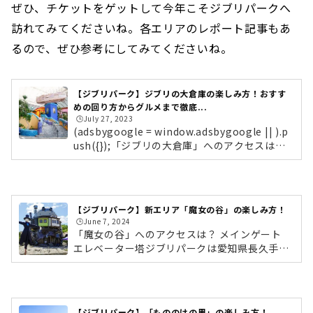
ぜひ、チケットをゲットして今年こそジブリパークへ
訪れてみてくださいね。各エリアのレポート記事もあ
るので、ぜひ参考にしてみてくださいね。
【ジブリパーク】ジブリの大倉庫の楽しみ方！おすす
めの回り方からグルメまで徹底...
🕒️July 27, 2023
(adsbygoogle = window.adsbygoogle || ).p
ush({});「ジブリの大倉庫」へのアクセスは？
メインゲート エレベーター塔ジブリパークは愛
知県長久手市「愛・地球博記念公園（通称：モ
リコロパーク）」内にあります。リニモ「愛・
地球博公園駅」から「ジブリの大倉庫」へは、
【ジブリパーク】新エリア「魔女の谷」の楽しみ方！
メインゲートを通り、エレベーター塔へ向かい
🕒️June 7, 2024
ます。ちなみに大倉庫にはロッカーがないた
「魔女の谷」へのアクセスは？ メインゲート
め、北口案内所のロッカー・クロークに預けま
エレベーター塔ジブリパークは愛知県長久手市
しょう。（ロッカーは北口案内所にも有） ジブ
「愛・地球博記念公園（通称：モリコロパー
リの大倉庫エレベーター塔を出て進むと見えて
ク）」内にあります。リニモ「愛・地球博公園
くる銀色の建物が「ジブリの大...
駅」から「魔女の谷」へは、メインゲートを通
り、エレベーター塔へ向かいます。ちなみに大
【ジブリパーク】「もののけの里」の楽しみ方！