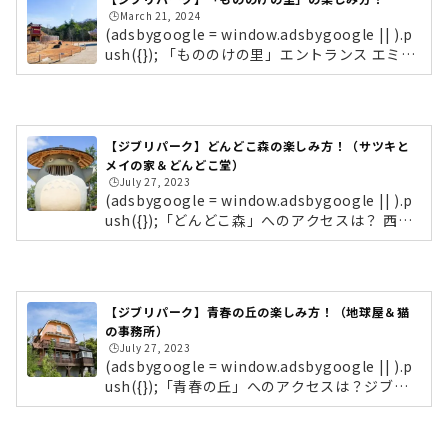
倉庫にはロッカーがないため、北口案内所のロ
🕒️March 21, 2024
ッカー・クロークに預けましょう。（ロッカー
(adsbygoogle = window.adsbygoogle || ).p
は西口案内所にも有）「ジブリの大倉庫」の前
ush({}); 「もののけの里」エントランス エミシ
を進むと、「魔女の谷」のエリアに到着しま
の村を守る物見やぐら（登ることはできませ
す。『アーヤと魔女』に登場する魔女ベラ・ヤ
ん）愛・地球博記念公園の北口エントランスか
ーガをイメージした顔がお出迎え！魔女の...
ら「もののけの里」までは徒歩15分ほど。「猫
の城遊具」のすぐ近くです。「もののけの里」
【ジブリパーク】どんどこ森の楽しみ方！（サツキと
は有料エリアなので、エントランスでチケット
メイの家＆どんどこ堂）
を提示して、いざエリア内へ！カラフルなタイ
🕒️July 27, 2023
ルで彩られた乙事主の滑り台＆タタリ神のオブ
(adsbygoogle = window.adsbygoogle || ).p
ジェ 乙事主の滑り台 白い毛並みをカラフルな
ush({});「どんどこ森」へのアクセスは？ 西口
タイルや玉石で表現しています。エリア内でま
駐車場の前にある西口休憩所ジブリパークは
ず出迎えてくれたのが、作品に...
「愛・地球博記念公園（通称：モリコロパー
ク）」内にあります。車の場合は「西口駐車
場」がおすすめです。ちなみにどんどこ森には
【ジブリパーク】青春の丘の楽しみ方！（地球屋＆猫
ロッカーがないため、西口休憩所のロッカーに
の事務所）
預けましょう。（ロッカーは北口案内所にも
🕒️July 27, 2023
有）(function(b,c,f,g,a,d,e){b.MoshimoAffil
(adsbygoogle = window.adsbygoogle || ).p
iateObject=a;b=b||function(){arguments.c
ush({});「青春の丘」へのアクセスは？ジブリ
urrentScript=c.currentScript||c.scripts;(b.
パークは「愛・地球博記念公園（通称：モリコ
q=b.q||).push(arguments)};c.getElemen...
ロパーク）」内にあります。リニモ「愛・地球
博公園駅」から「青春の丘」へは、メインゲー