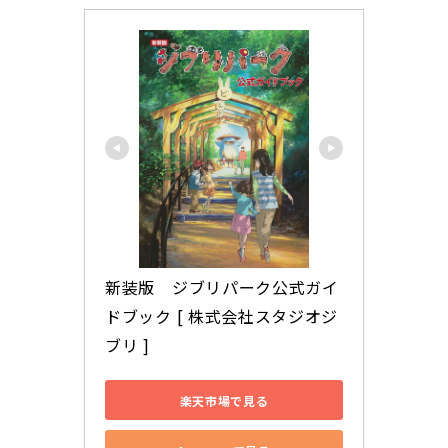
トを通り、エレベーター塔へ向かいます。ちな
みに青春の丘にはロッカーがないため、北口案
内所のロッカー・クロークに預けましょう。
（ロッカーは西口案内所にも有）(function(b,
c,f,g,a,d,e){b.MoshimoAffiliateObject=a;b=
b||function(){arguments.currentScript=c.c
urrentScript||c.scripts;(b.q=b.q|...
新装版　ジブリパーク公式ガイ
ドブック [ 株式会社スタジオジ
ブリ ]
楽天市場で見る