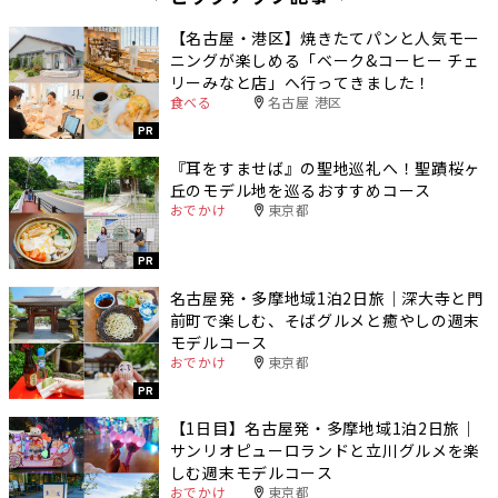
【名古屋・港区】焼きたてパンと人気モー
ニングが楽しめる「ベーク&コーヒー チェ
リーみなと店」へ行ってきました！
食べる
名古屋 港区
PR
『耳をすませば』の聖地巡礼へ！聖蹟桜ヶ
丘のモデル地を巡るおすすめコース
おでかけ
東京都
PR
名古屋発・多摩地域1泊2日旅｜深大寺と門
前町で楽しむ、そばグルメと癒やしの週末
モデルコース
おでかけ
東京都
PR
【1日目】名古屋発・多摩地域1泊2日旅｜
サンリオピューロランドと立川グルメを楽
しむ週末モデルコース
おでかけ
東京都