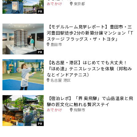
おでかけ
東京都
PR
【モデルルーム見学レポート】豊田市・三
河豊田駅徒歩2分の新築分譲マンション「T
ステージ フラッグス・ザ・トヨタ」
豊田市
PR
【名古屋・港区】はじめてでも大丈夫！
『ほめ達』テニスレッスンを体験（邦和み
なとインドアテニス）
名古屋 港区
【宿泊レポ】「界 奥飛騨」で山岳温泉と飛
騨の匠文化に触れる贅沢ステイ
おでかけ
飛騨市
PR