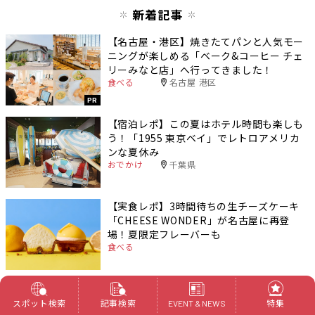
新着記事
【名古屋・港区】焼きたてパンと人気モー
ニングが楽しめる「ベーク&コーヒー チェ
リーみなと店」へ行ってきました！
食べる
名古屋 港区
PR
【宿泊レポ】この夏はホテル時間も楽しも
う！「1955 東京ベイ」でレトロアメリカ
ンな夏休み
おでかけ
千葉県
【実食レポ】3時間待ちの生チーズケーキ
「CHEESE WONDER」が名古屋に再登
場！夏限定フレーバーも
食べる
この夏は栄の街をまるごと楽しもう！
「POP IS YOU SAKAE26」が7月22日から
スポット検索
記事検索
特集
EVENT & NEWS