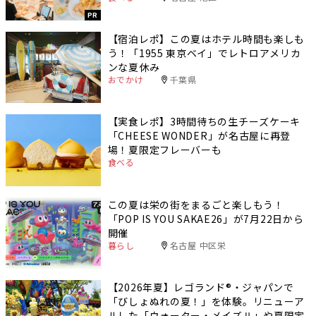
PR
【宿泊レポ】この夏はホテル時間も楽しも
う！「1955 東京ベイ」でレトロアメリカ
ンな夏休み
おでかけ
千葉県
【実食レポ】3時間待ちの生チーズケーキ
「CHEESE WONDER」が名古屋に再登
場！夏限定フレーバーも
食べる
この夏は栄の街をまるごと楽しもう！
「POP IS YOU SAKAE26」が7月22日から
開催
暮らし
名古屋 中区栄
【2026年夏】レゴランド®・ジャパンで
「びしょぬれの夏！」を体験。リニューア
ルした「ウォーター・メイズⅡ」や夏限定