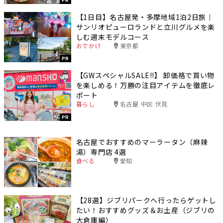
PR
【1日目】名古屋発・多摩地域1泊2日旅｜
サンリオピューロランドと立川グルメを楽
しむ週末モデルコース
おでかけ
東京都
PR
【GWスペシャルSALE‼︎】 卸価格で買い物
を楽しめる！万勝の注目アイテムを徹底レ
ポート
暮らし
名古屋 中区 伏見
PR
名古屋でおすすめのマーラータン（麻辣
湯）専門店 4選
食べる
愛知
【28選】ジブリパークへ行ったらゲットし
たい！おすすめグッズ＆お土産（ジブリの
大倉庫編）