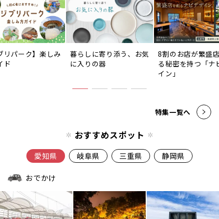
ブリパーク】楽しみ
暮らしに寄り添う、お気
8割のお店が繁盛
イド
に入りの器
る秘密を持つ「ナ
イン」
特集一覧へ
おすすめスポット
愛知県
岐阜県
三重県
静岡県
おでかけ