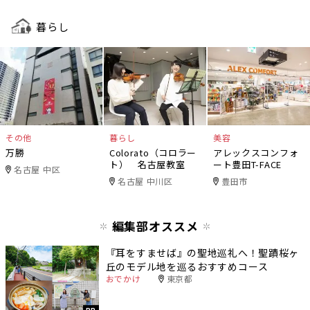
暮らし
その他
暮らし
美容
万勝
Colorato（コロラー
アレックスコンフォ
ト） 名古屋教室
ート豊田T-FACE
名古屋 中区
名古屋 中川区
豊田市
編集部オススメ
『耳をすませば』の聖地巡礼へ！聖蹟桜ヶ
丘のモデル地を巡るおすすめコース
おでかけ
東京都