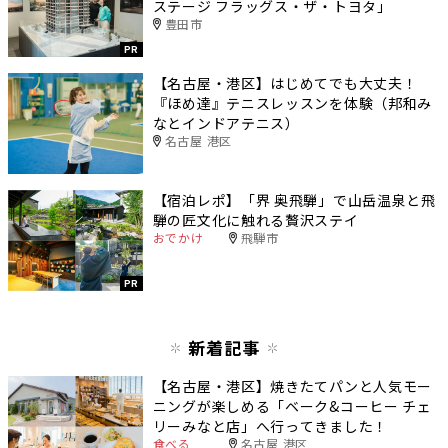
ステージ フラッグス・ザ・トヨタ」
豊田市
PR
【名古屋・港区】はじめてでも大丈夫！
『ほめ達』テニスレッスンを体験（邦和み
なとインドアテニス）
名古屋 港区
【宿泊レポ】「界 奥飛騨」で山岳温泉と飛
騨の匠文化に触れる贅沢ステイ
おでかけ
飛騨市
PR
新着記事
【名古屋・港区】焼きたてパンと人気モー
ニングが楽しめる「ベーク&コーヒー チェ
リーみなと店」へ行ってきました！
食べる
名古屋 港区