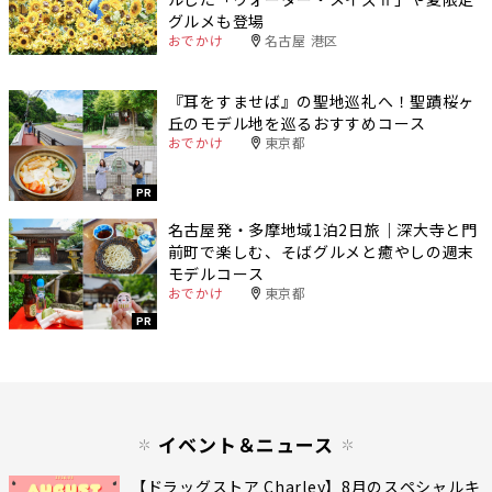
グルメも登場
おでかけ
名古屋 港区
『耳をすませば』の聖地巡礼へ！聖蹟桜ヶ
丘のモデル地を巡るおすすめコース
おでかけ
東京都
PR
名古屋発・多摩地域1泊2日旅｜深大寺と門
前町で楽しむ、そばグルメと癒やしの週末
モデルコース
おでかけ
東京都
PR
イベント＆ニュース
【ドラッグストア Charley】8月のスペシャルキ