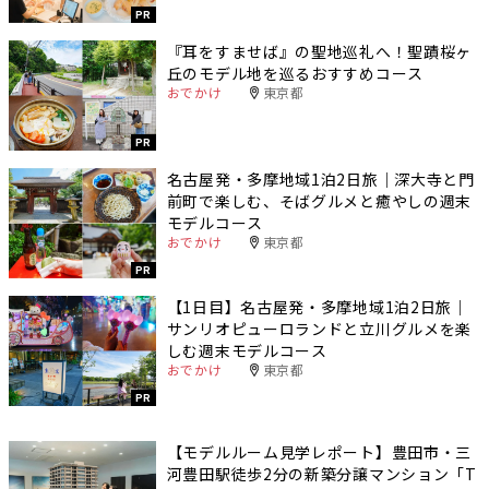
PR
『耳をすませば』の聖地巡礼へ！聖蹟桜ヶ
丘のモデル地を巡るおすすめコース
おでかけ
東京都
PR
名古屋発・多摩地域1泊2日旅｜深大寺と門
前町で楽しむ、そばグルメと癒やしの週末
モデルコース
おでかけ
東京都
PR
【1日目】名古屋発・多摩地域1泊2日旅｜
サンリオピューロランドと立川グルメを楽
しむ週末モデルコース
おでかけ
東京都
PR
【モデルルーム見学レポート】豊田市・三
河豊田駅徒歩2分の新築分譲マンション「T