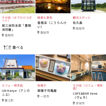
その他（おでかけスポ
絶景＆景色
観光スポット
ット）
香嵐渓（こうらんけ
佐久島
尾三消防本部「豊明
い）
西尾市
消防署」
豊田市
豊明市
食べる
カフェ・喫茶店
和菓子
その他（カフェ・喫茶
店）
UN Kanye（アンカ
御菓子司亀屋
CAFE&BAR Vene
ニエ）
一宮市
（ヴェネ）
蟹江町
安城市