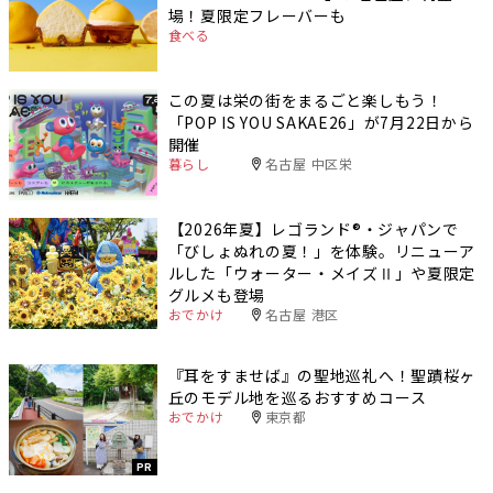
場！夏限定フレーバーも
食べる
この夏は栄の街をまるごと楽しもう！
「POP IS YOU SAKAE26」が7月22日から
開催
暮らし
名古屋 中区栄
【2026年夏】レゴランド®・ジャパンで
「びしょぬれの夏！」を体験。リニューア
ルした「ウォーター・メイズⅡ」や夏限定
グルメも登場
おでかけ
名古屋 港区
『耳をすませば』の聖地巡礼へ！聖蹟桜ヶ
丘のモデル地を巡るおすすめコース
おでかけ
東京都
PR