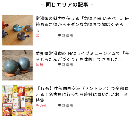
同じエリアの記事
常滑焼の魅力を伝える「急須と器 いそべ」。伝
統ある急須からモダンな急須まで幅広くそろ
う。
器
常滑市
愛知県常滑市のINAXライブミュージアムで「光
るどろだんごづくり」を体験してきました！
体験
常滑市
【17選】中部国際空港（セントレア）で全部買
える！名古屋に行ったら絶対に買いたいお土産
特集
その他
常滑市