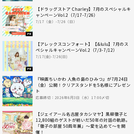
【ドラッグストア Charley】7月のスペシャルキ
ャンペーンVol.2（7/17-7/26）
7/17（金）-7/26（日）
PR
【アレックスコンフォート】【&lulu】7月のス
ペシャルキャンペーンVol.2（7/3-7/12）
7/17(金)-7/26(日)
PR
『映画ちいかわ 人魚の島のひみつ』が7月24日
（金）公開！クリアスタンドを5名様にプレゼン
ト
応募締切：2026年6月3日（水）17:00〆切
【ジェイアール名古屋タカシマヤ】黒柳徹子と
12,800組のゲストが紡いだ50年の対話の軌跡。
「徹子の部屋 50周年展」～愛を込めて～を開
催！