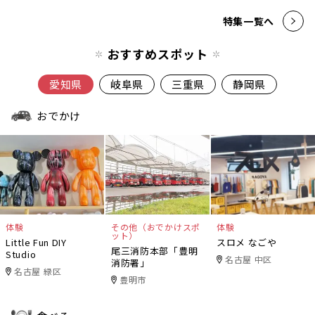
特集一覧へ
おすすめスポット
愛知県
岐阜県
三重県
静岡県
おでかけ
体験
その他（おでかけスポ
体験
ット）
Little Fun DIY
スロメ なごや
尾三消防本部「豊明
Studio
名古屋 中区
消防署」
名古屋 緑区
豊明市