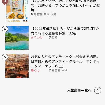
【名古屋・伏見】懐かしい給食の味を家庭
3
で！万勝から「なつかしの給食カレー」が登
場！
名古屋 中区 伏見
【2025年最新版】名古屋から車で2時間半以
4
内で行ける避暑地特集！32選
おでかけ
愛知
お気に入りのアンティークに出会える場所。
5
日本最大級のアンティークモール「アンティ
ークマーケット吹上」
暮らし
名古屋 東区
人気記事一覧へ