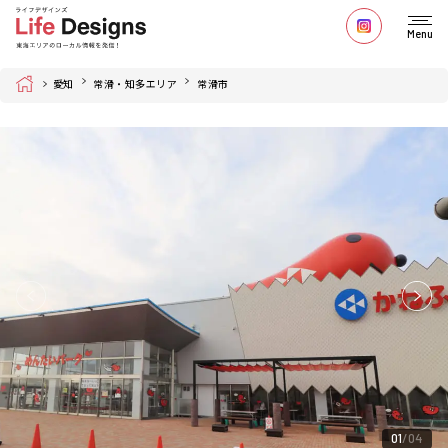
Menu
Home
愛知
常滑・知多エリア
常滑市
01
04