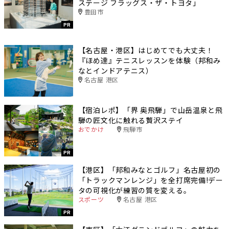
ステージ フラッグス・ザ・トヨタ」
豊田市
PR
【名古屋・港区】はじめてでも大丈夫！
『ほめ達』テニスレッスンを体験（邦和み
なとインドアテニス）
名古屋 港区
【宿泊レポ】「界 奥飛騨」で山岳温泉と飛
騨の匠文化に触れる贅沢ステイ
おでかけ
飛騨市
PR
【港区】「邦和みなとゴルフ」名古屋初の
「トラックマンレンジ」を全打席完備!デー
タの可視化が練習の質を変える。
スポーツ
名古屋 港区
PR