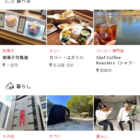
食べる
和菓子
カレー
コーヒー専門店
御菓子司亀屋
カリー・ユズリハ
Shaf Coffee
Roasters（シャフコ
一宮市
名古屋 北区
ーヒーロースター
岡崎市
ズ）
暮らし
その他
サウナ
暮らし