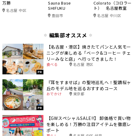
万勝
Sauna Base
Colorato（コロラー
SHIFUKU
ト） 名古屋教室
名古屋 中区
豊田市
名古屋 中川区
編集部オススメ
【名古屋・港区】焼きたてパンと人気モー
ニングが楽しめる「ベーク&コーヒー チェ
リーみなと店」へ行ってきました！
食べる
名古屋 港区
PR
『耳をすませば』の聖地巡礼へ！聖蹟桜ヶ
丘のモデル地を巡るおすすめコース
おでかけ
東京都
PR
【GWスペシャルSALE‼︎】 卸価格で買い物
を楽しめる！万勝の注目アイテムを徹底レ
ポート
暮らし
名古屋 中区 伏見