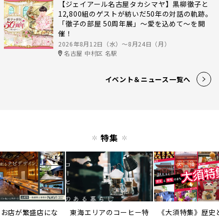
【ジェイアール名古屋タカシマヤ】黒柳徹子と
12,800組のゲストが紡いだ50年の対話の軌跡。
「徹子の部屋 50周年展」～愛を込めて～を開
催！
2026年8月12日（水）〜8月24日（月）
名古屋 中村区 名駅
イベント＆ニュース一覧へ
特集
のお店が繁盛店にな
東海エリアのコーヒー特
《大須特集》歴史