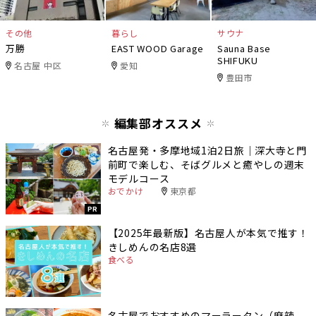
その他
暮らし
サウナ
万勝
EAST WOOD Garage
Sauna Base
SHIFUKU
名古屋 中区
愛知
豊田市
編集部オススメ
名古屋発・多摩地域1泊2日旅｜深大寺と門
前町で楽しむ、そばグルメと癒やしの週末
モデルコース
おでかけ
東京都
PR
【2025年最新版】名古屋人が本気で推す！
きしめんの名店8選
食べる
名古屋でおすすめのマーラータン（麻辣