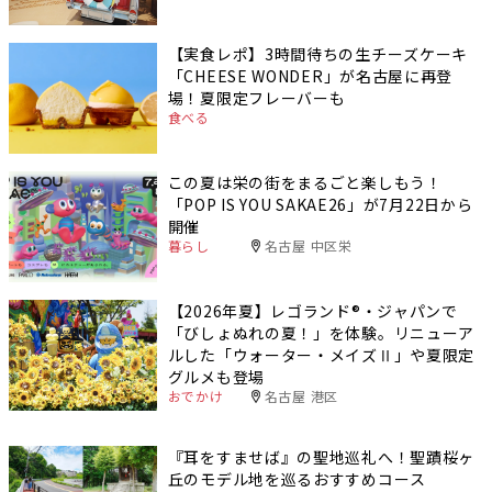
【実食レポ】3時間待ちの生チーズケーキ
「CHEESE WONDER」が名古屋に再登
場！夏限定フレーバーも
食べる
この夏は栄の街をまるごと楽しもう！
「POP IS YOU SAKAE26」が7月22日から
開催
暮らし
名古屋 中区栄
【2026年夏】レゴランド®・ジャパンで
「びしょぬれの夏！」を体験。リニューア
ルした「ウォーター・メイズⅡ」や夏限定
グルメも登場
おでかけ
名古屋 港区
『耳をすませば』の聖地巡礼へ！聖蹟桜ヶ
丘のモデル地を巡るおすすめコース