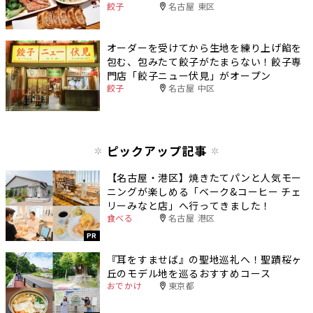
餃子
名古屋 東区
オーダーを受けてから生地を練り上げ餡を
包む、包みたて餃子がたまらない！餃子専
門店「餃子ニュー伏見」がオープン
餃子
名古屋 中区
ピックアップ記事
【名古屋・港区】焼きたてパンと人気モー
ニングが楽しめる「ベーク&コーヒー チェ
リーみなと店」へ行ってきました！
食べる
名古屋 港区
PR
『耳をすませば』の聖地巡礼へ！聖蹟桜ヶ
丘のモデル地を巡るおすすめコース
おでかけ
東京都