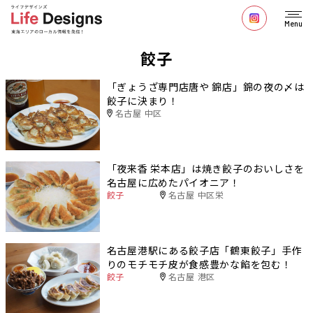
Menu
餃子
「ぎょうざ専門店唐や 錦店」錦の夜の〆は
餃子に決まり！
名古屋 中区
「夜来香 栄本店」は焼き餃子のおいしさを
名古屋に広めたパイオニア！
餃子
名古屋 中区栄
名古屋港駅にある餃子店「鶴東餃子」手作
りのモチモチ皮が食感豊かな餡を包む！
餃子
名古屋 港区