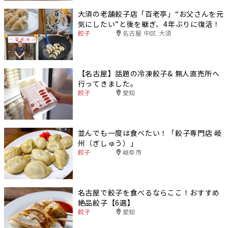
大須の老舗餃子店「百老亭」“お父さんを元
気にしたい”と後を継ぎ、4年ぶりに復活！
餃子
名古屋 中区 大須
【名古屋】話題の冷凍餃子& 無人直売所へ
行ってきました。
餃子
愛知
並んでも一度は食べたい！「餃子専門店 岐
州（ぎしゅう）」
餃子
岐阜市
名古屋で餃子を食べるならここ！おすすめ
絶品餃子【6選】
餃子
愛知