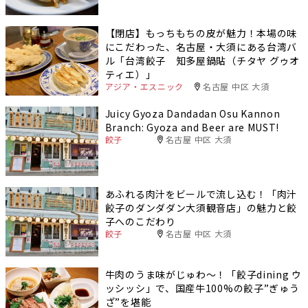
【閉店】もっちもちの皮が魅力！本場の味
にこだわった、名古屋・大須にある台湾バ
ル「台湾餃子 知多屋鍋貼（チタヤ グゥオ
ティエ）」
アジア・エスニック
名古屋 中区 大須
Juicy Gyoza Dandadan Osu Kannon
Branch: Gyoza and Beer are MUST!
餃子
名古屋 中区 大須
あふれる肉汁をビールで流し込む！「肉汁
餃子のダンダダン大須観音店」の魅力と餃
子へのこだわり
餃子
名古屋 中区 大須
牛肉のうま味がじゅわ〜！「餃子dining ウ
ッシッシ」で、国産牛100%の餃子”ぎゅう
ざ”を堪能