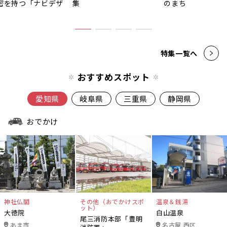
密を持つ「ナビデザ
集
のまち
」
特集一覧へ
おすすめスポット
愛知県
岐阜県
三重県
静岡県
おでかけ
神社仏閣
その他（おでかけスポ
温泉＆銭湯
ット）
大徳院
白山温泉
尾三消防本部「豊明
あま市
名古屋 西区