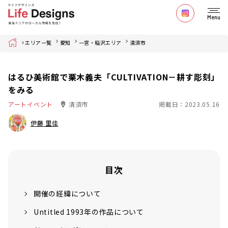
Menu
Home
エリア一覧
愛知
一宮・稲沢エリア
清須市
はるひ美術館で栗木義夫「CULTIVATION－耕す彫刻」
をみる
アートイベント
清須市
掲載日：2023.05.16
伊藤 里佳
目次
開催の経緯について
Untitled 1993年の作品について