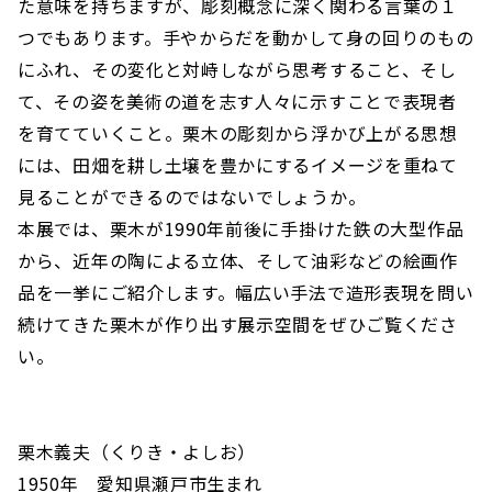
た意味を持ちますが、彫刻概念に深く関わる言葉の１
つでもあります。手やからだを動かして身の回りのもの
にふれ、その変化と対峙しながら思考すること、そし
て、その姿を美術の道を志す人々に示すことで表現者
を育てていくこと。栗木の彫刻から浮かび上がる思想
には、田畑を耕し土壌を豊かにするイメージを重ねて
見ることができるのではないでしょうか。
本展では、栗木が1990年前後に手掛けた鉄の大型作品
から、近年の陶による立体、そして油彩などの絵画作
品を一挙にご紹介します。幅広い手法で造形表現を問い
続けてきた栗木が作り出す展示空間をぜひご覧くださ
い。
栗木義夫（くりき・よしお）
1950年 愛知県瀬戸市生まれ