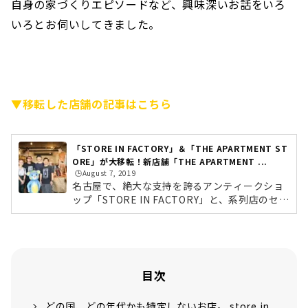
自身の家づくりエピソードなど、興味深いお話をいろ
いろとお伺いしてきました。
▼移転した店舗の記事はこちら
「STORE IN FACTORY」＆「THE APARTMENT ST
ORE」が大移転！新店舗「THE APARTMENT ...
🕒️August 7, 2019
名古屋で、絶大な支持を誇るアンティークショ
ップ「STORE IN FACTORY」と、系列店のセレ
クトショップ「THE APARTMENT STORE」が
名古屋・栄に移転。今までバラバラだった店舗
が合体し、一つのビルとして、2019年4月7日
（日）にグランドオープンを迎えました。今回
は、新店舗「THE APARTMENT STORE」に潜
目次
入してきました。お話もたっぷりとお聞きして
きましたので、その様子をお届けしていきま
どの国、どの年代かも特定しないお店。 store in