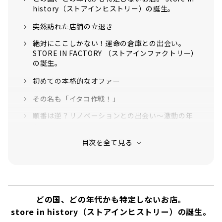
す！STORE IN FACTORYの過去の記事はこち
history（ストアインヒストリー）の誕生。
らから THE APARTMENT STOREがあるの
は、矢場町駅から徒歩6分。若宮大通り沿い、
突然訪れた店舗の立退き
丸太町の交差点付近です...
絶対にここしかない！運命の倉庫との出会い。
STORE IN FACTORY （ストアインファクトリー）
の誕生。
初めての本格的なオファー
その名も「イタコ作戦！」
順番は逆？リノベーションとの出会い〜激動の年
へ
ストアインファクトリーの確立！新時代の幕開け
古材とアンティークを組み合わせた家具製作
目指すのは概念の提案
パンク精神！D.I.Y＝do it your self
どの国、どの年代かも特定しないお店。
store in history（ストアインヒストリー）の誕生。
東日本大震災での気づき