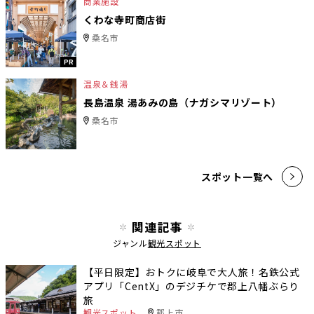
商業施設
くわな寺町商店街
桑名市
PR
温泉＆銭湯
長島温泉 湯あみの島（ナガシマリゾート）
桑名市
スポット一覧へ
関連記事
ジャンル
観光スポット
【平日限定】おトクに岐阜で大人旅！名鉄公式
アプリ「CentX」のデジチケで郡上八幡ぶらり
旅
観光スポット
郡上市