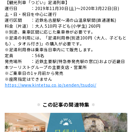
【観光列車「つどい」足湯列車】
運行日 ：2019年11月30日(土)〜2020年3月22日(日)
土・日・祝日を中心に運行
運行区間 ：近鉄名古屋駅〜湯の山温泉駅間(直通運転)
料金（片道）：大人 510円 子ども(小学生) 260円
※別途、乗車区間に応じた乗車券が必要です。
※足湯の利用には、「足湯利用券(別途100円〈大人、子どもと
も〉、タオル付き)」の購入が必要です。
※足湯利用券は乗車当日車内にて販売します。
定員 ：56名
発売場所 ：近鉄主要駅(特急券発売駅の窓口)および近畿日
本ツーリストグループの主要支店・営業所
※ご乗車日の1ヶ月前から発売
※座席指定はできません
https://www.kintetsu.co.jp/senden/tsudoi/
この記事の関連特集