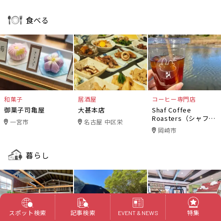
食べる
和菓子
居酒屋
コーヒー専門店
御菓子司亀屋
大甚本店
Shaf Coffee
Roasters（シャフコ
一宮市
名古屋 中区栄
ーヒーロースター
岡崎市
ズ）
暮らし
スポット検索
記事検索
特集
EVENT & NEWS