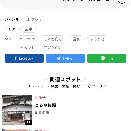
ジャンル
おでかけ
エリア
三重
タグ
おでかけ
子ども向き
温泉
まち歩き
イベント
子どもOK
関連スポット
エリア
四日市・鈴鹿・桑名・菰野・いなべエリア
和菓子
とらや饅頭
桑名市
PR