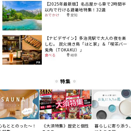
【2025年最新版】名古屋から車で2時間半
以内で行ける避暑地特集！32選
おでかけ
愛知
【ナビデザイン】多治見駅で大人の夜を楽
しむ。 炭火焼き鳥「はと家」＆「喫茶バー
兎角（TOKAKU）」
食べる
岐阜
PR
特集
心もととのった〜！
《大須特集》歴史と個性
暮らしに寄り添う