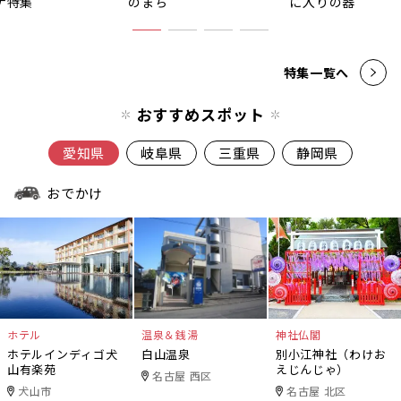
ナ特集
のまち
に入りの器
特集一覧へ
おすすめスポット
愛知県
岐阜県
三重県
静岡県
おでかけ
ホテル
温泉＆銭湯
神社仏閣
ホテルインディゴ犬
白山温泉
別小江神社（わけお
山有楽苑
えじんじゃ）
名古屋 西区
犬山市
名古屋 北区