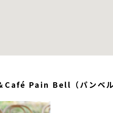
y＆Café Pain Bell（パン