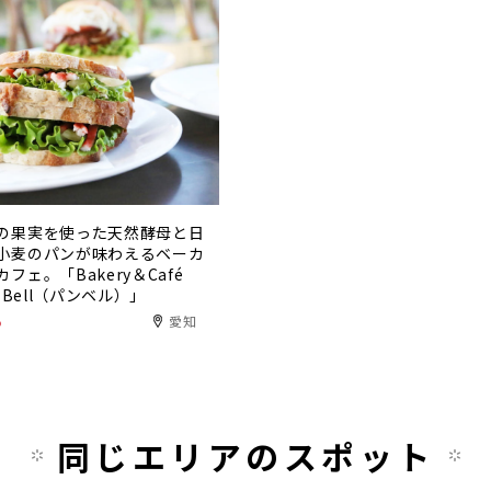
の果実を使った天然酵母と日
小麦のパンが味わえるベーカ
フェ。「Bakery＆Café
n Bell（パンベル）」
る
愛知
同じエリアのスポット