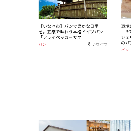
【いなべ市】パンで豊かな日常
環境
を。五感で味わう本格ドイツパン
「BO
「フライベッカーサヤ」
ジェ
のパ
パン
いなべ市
パン