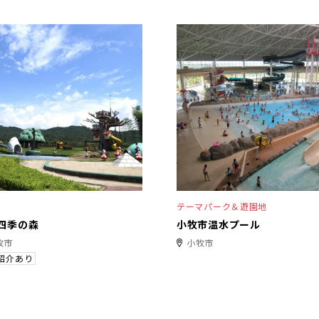
テーマパーク＆遊園地
四季の森
小牧市温水プール
牧市
小牧市
紹介あり