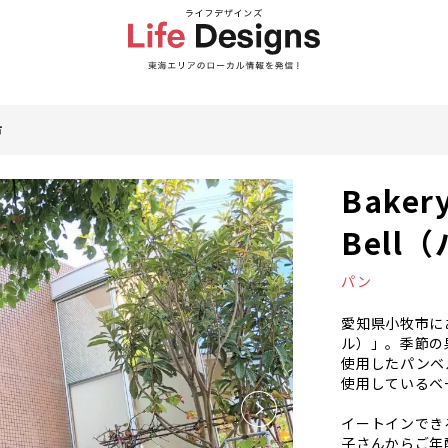
市
Baker
Bell
パン
愛知県小牧市にある「
ル）」。季節の
使用したパンベ
使用しているベ
イートインでき
子さんからご年