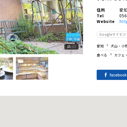
住所
愛
Tel
056
Website
htt
Googleマイビ
愛知
犬山・小
01
03
食べる
カフェ