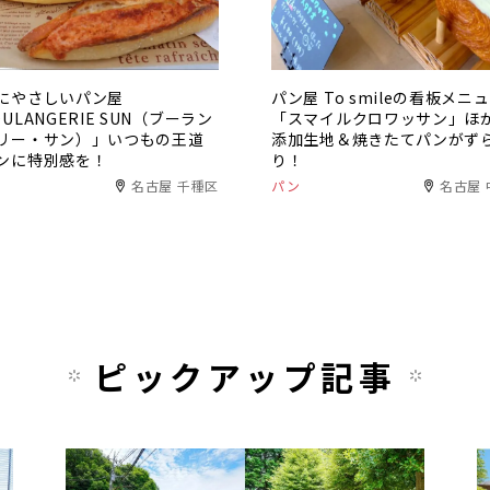
にやさしいパン屋
パン屋 To smileの看板メニ
ULANGERIE SUN（ブーラン
「スマイルクロワッサン」ほ
リー・サン）」いつもの王道
添加生地＆焼きたてパンがず
ンに特別感を！
り！
名古屋 千種区
パン
名古屋 
ピックアップ記事