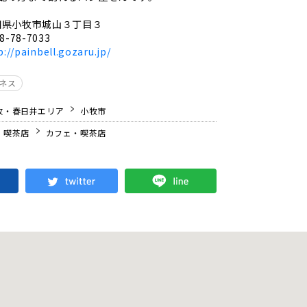
知県小牧市城山３丁目３
8-78-7033
p://painbell.gozaru.jp/
ジネス
牧・春日井エリア
小牧市
・喫茶店
カフェ・喫茶店